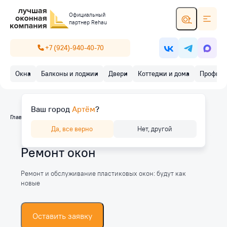
Официальный
партнер Rehau
+7 (924)-940-40-70
Окна
Балконы и лоджии
Двери
Коттеджи и дома
Профиль
Ваш город
Артём
?
Главная
/
Услуги
/
Ремонт окон
Да, все верно
Нет, другой
Ремонт окон
Ремонт и обслуживание пластиковых окон: будут как
новые
Оставить заявку