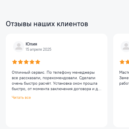
Отзывы наших клиентов
Юлия
15 апреля 2025
Отличный сервис. По телефону менеджеры
Маст
все рассказали, порекомендовали. Сделали
Заме
очень быстро расчёт. Установка окон прошла
работ
быстро, от момента заключения договора и до
окончания работ менее 2 недель. Ребята
Читать все
вежливые, профессионалы. Установили
быстро, без грязи, два окна менее, чем за пол
дня. Все чисто, аккуратно, и главное
качественно. Однозначно порекомендую
данную компанию для установки пластиковых
окон своим знакомым и близким. Спасибо.