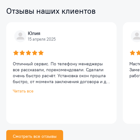
Отзывы наших клиентов
Юлия
15 апреля 2025
Отличный сервис. По телефону менеджеры
Маст
все рассказали, порекомендовали. Сделали
Заме
очень быстро расчёт. Установка окон прошла
работ
быстро, от момента заключения договора и до
окончания работ менее 2 недель. Ребята
Читать все
вежливые, профессионалы. Установили
быстро, без грязи, два окна менее, чем за пол
дня. Все чисто, аккуратно, и главное
качественно. Однозначно порекомендую
данную компанию для установки пластиковых
окон своим знакомым и близким. Спасибо.
Смотреть все отзывы