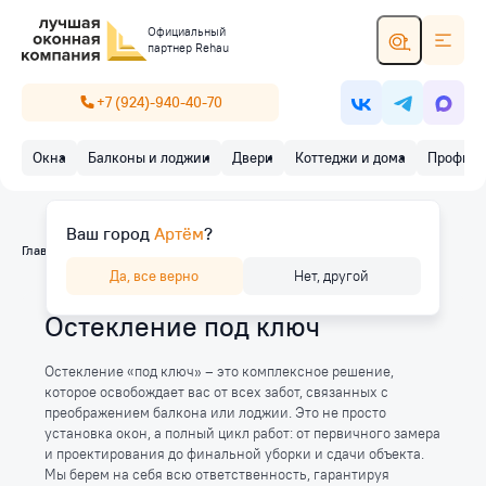
Официальный
партнер Rehau
+7 (924)-940-40-70
Окна
Балконы и лоджии
Двери
Коттеджи и дома
Профиль
Ваш город
Артём
?
Главная
/
Услуги
/
Остекление под ключ
Да, все верно
Нет, другой
Остекление под ключ
Остекление «под ключ» – это комплексное решение,
которое освобождает вас от всех забот, связанных с
преображением балкона или лоджии. Это не просто
установка окон, а полный цикл работ: от первичного замера
и проектирования до финальной уборки и сдачи объекта.
Мы берем на себя всю ответственность, гарантируя