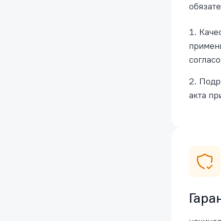
обязате
Каче
примен
соглас
Подр
акта пр
Гара