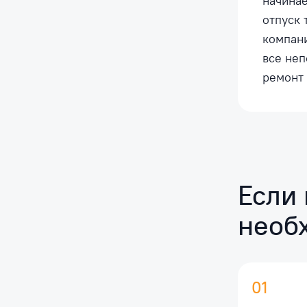
начинае
отпуск 
компан
все неп
ремонт 
Если 
необ
01