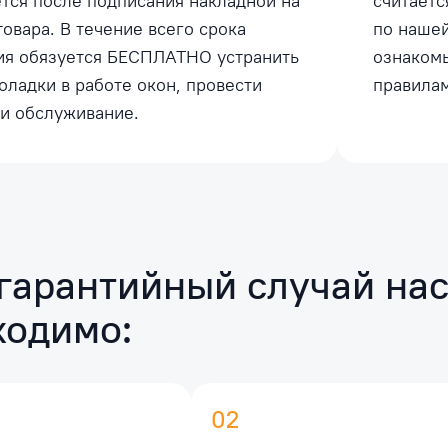
тся после подписания накладной на
считаетс
товара. В течение всего срока
по нашей
ия обязуется БЕСПЛАТНО устранить
ознакомь
оладки в работе окон, провести
правилам
и обслуживание.
гарантийный случай нас
ходимо:
02