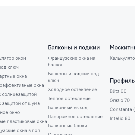
Балконы и лоджии
Москитн
улятор окон
Французские окна на
Калькулято
балкон
под ключ
Балконы и лоджии под
артные окна
Профиль
ключ
оэффективные окна
Холодное остекление
Blitz 60
с солнцезащитой
Теплое остекление
Grazio 70
с защитой от шума
Балконный выход
Constanta 
ное окно
Панорамное остекление
Intelio 80
ые пластиковые окна
Балконные блоки
узские окна в пол
С выносом