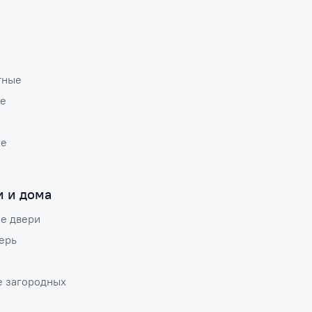
тные
е
ые
и и дома
е двери
ерь
е загородных