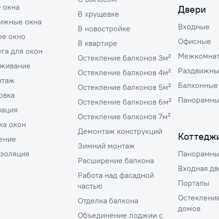
е окна
Двери
В хрущевке
ижные окна
Входные
В новостройке
ое окно
Офисные
В квартире
га для окон
Межкомна
Остекление балконов 3м²
живание
Раздвижны
Остекление балконов 4м²
нтаж
Балконные
Остекление балконов 5м²
овка
Панорамн
Остекление балконов 6м²
ация
Остекление балконов 7м²
ка окон
Демонтаж конструкций
Коттедж
ение
Зимний монтаж
золяция
Панорамны
Расширение балкона
Входная дв
Работа над фасадной
Порталы
частью
Остеклени
Отделка балкона
домов
Объединение лоджии с