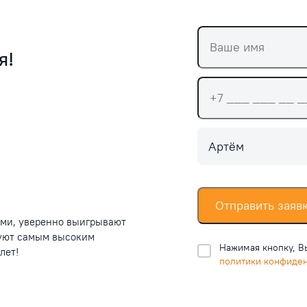
я!
Артём
Отправить заяв
ими, уверенно выигрывают
вуют самым высоким
Нажимая кнопку, В
лет!
политики конфиде