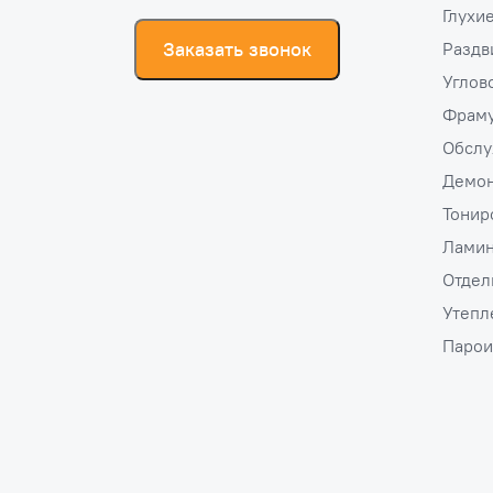
Глухи
Заказать звонок
Раздв
Углов
Фраму
Обслу
Демо
Тонир
Ламин
Отдел
Утепл
Парои