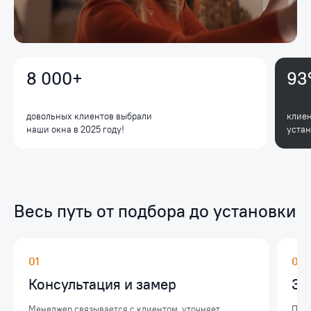
8 000+
9
довольных клиентов выбрали
клиен
наши окна в 2025 году!
уста
Весь путь от подбора до установки
01
02
Консультация и замер
За
Менеджер связывается с клиентом, уточняет
Посл