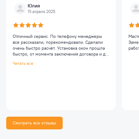
Юлия
15 апреля 2025
Отличный сервис. По телефону менеджеры
Маст
все рассказали, порекомендовали. Сделали
Заме
очень быстро расчёт. Установка окон прошла
работ
быстро, от момента заключения договора и до
окончания работ менее 2 недель. Ребята
Читать все
вежливые, профессионалы. Установили
быстро, без грязи, два окна менее, чем за пол
дня. Все чисто, аккуратно, и главное
качественно. Однозначно порекомендую
данную компанию для установки пластиковых
окон своим знакомым и близким. Спасибо.
Смотреть все отзывы