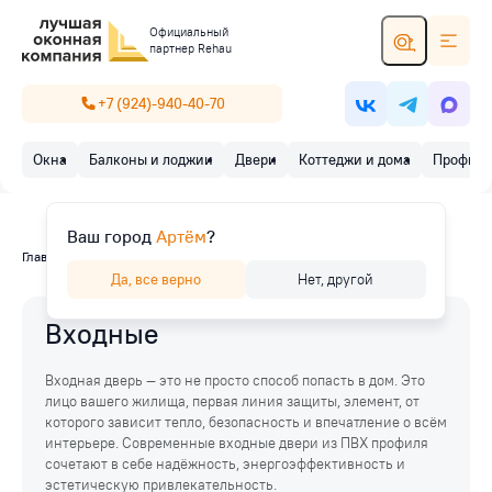
Официальный
партнер Rehau
+7 (924)-940-40-70
Окна
Балконы и лоджии
Двери
Коттеджи и дома
Профиль
Ваш город
Артём
?
Главная
/
Двери
/
Входные
Да, все верно
Нет, другой
Входные
Входная дверь — это не просто способ попасть в дом. Это
лицо вашего жилища, первая линия защиты, элемент, от
которого зависит тепло, безопасность и впечатление о всём
интерьере. Современные входные двери из ПВХ профиля
сочетают в себе надёжность, энергоэффективность и
эстетическую привлекательность.