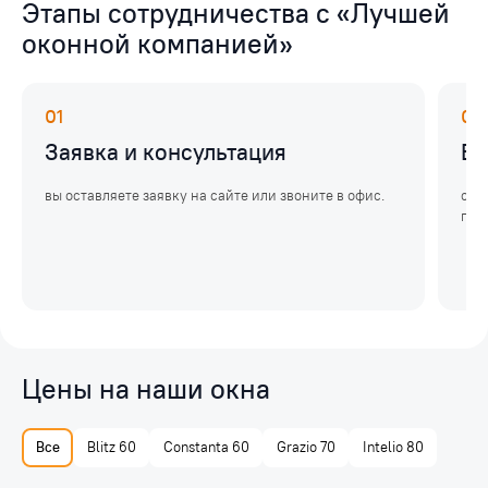
Этапы сотрудничества с «Лучшей
оконной компанией»
01
02
Заявка и консультация
Бе
вы оставляете заявку на сайте или звоните в офис.
спе
пом
Цены на наши окна
Все
Blitz 60
Constanta 60
Grazio 70
Intelio 80