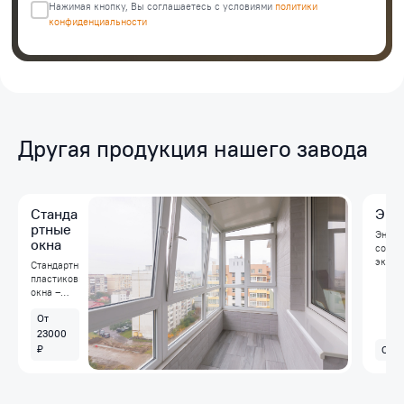
Нажимая кнопку, Вы соглашаетесь c условиями
политики
конфиденциальности
Другая продукция нашего завода
Станда
Эне
ртные
Энерг
окна
совре
эконо
Стандартные
тепло
пластиковые
значи
окна –
отопл
универсальное
окна 
От
решение
микро
для
23000
помог
большинства
₽
От 2
среде
квартир и
домов, в
том числе
сталинок