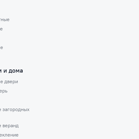
тные
е
ые
и и дома
е двери
ерь
е загородных
е веранд
текление