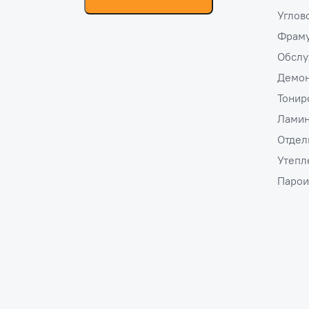
Углов
Фраму
Обслу
Демо
Тонир
Ламин
Отдел
Утепл
Парои