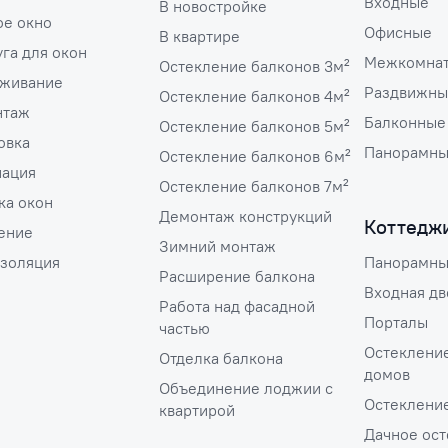
Входные
В новостройке
ое окно
Офисные
В квартире
га для окон
Межкомна
Остекление балконов 3м²
живание
Раздвижны
Остекление балконов 4м²
нтаж
Балконные
Остекление балконов 5м²
овка
Панорамн
Остекление балконов 6м²
ация
Остекление балконов 7м²
ка окон
Демонтаж конструкций
Коттедж
ение
Зимний монтаж
золяция
Панорамны
Расширение балкона
Входная дв
Работа над фасадной
Порталы
частью
Остеклени
Отделка балкона
домов
Объединение лоджии с
Остеклени
квартирой
Дачное ос