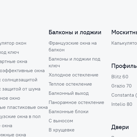
Балконы и лоджии
Москитн
улятор окон
Французские окна на
Калькулято
балкон
под ключ
Балконы и лоджии под
артные окна
Профиль
ключ
оэффективные окна
Холодное остекление
Blitz 60
с солнцезащитой
Теплое остекление
Grazio 70
с защитой от шума
Балконный выход
Constanta 
ное окно
Панорамное остекление
Intelio 80
ые пластиковые окна
Балконные блоки
узские окна в пол
С выносом
е окна
Двери
В хрущевке
ижные окна